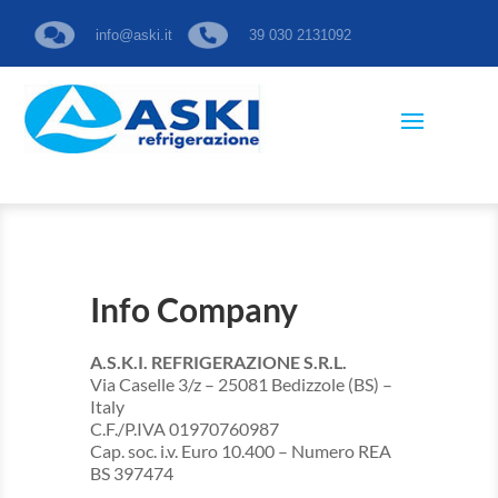
info@aski.it
39 030 2131092
Info Company
A.S.K.I. REFRIGERAZIONE S.R.L.
Via Caselle 3/z – 25081 Bedizzole (BS) –
Italy
C.F./P.IVA 01970760987
Cap. soc. i.v. Euro 10.400 – Numero REA
BS 397474